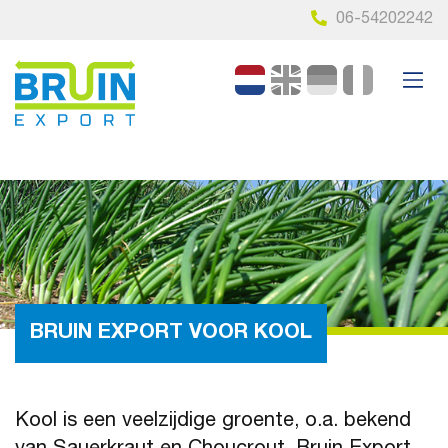
06-54202242
Nederlands
English
Deu
BRUIN EXPORT VOOR KOOL
Kool is een veelzijdige groente, o.a. bekend