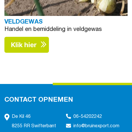
VELDGEWAS
Handel en bemiddeling in veldgewas
Klik hier
CONTACT OPNEMEN
De Kil 46
06-54202242
8255 RR Swifterbant
info@bruinexport.com