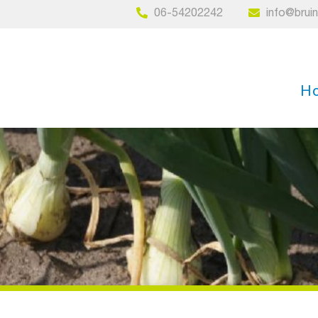
06-54202242
info@brui
H