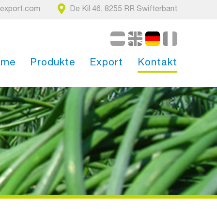
nexport.com
De Kil 46, 8255 RR Swifterbant
Nederlands
English
Deut
F
ome
Produkte
Export
Kontakt