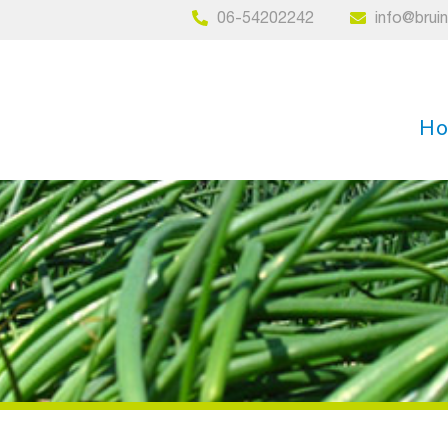
06-54202242
info@brui
H